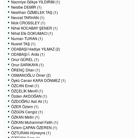
Nazmiye Gökçe YILDIRIM (1)
Nesibe DEMİR (1)
Neslihan ÖZMELEK TAŞ (1)
Nevzat TARHAN (1)
Nick CROSSLEY (1)
Nihal KOCABAY ŞENER (1)
Nihat Efe DOKUMACI (1)
Numan TURAN (1)
Nusret TAŞ (1)
ODABAŞI Hadiye YILMAZ (2)
ODABAŞI İ. Arda (1)
Onur GÜREL (1)
Onur SARIKAYA (1)
ÖRENÇ Dilan (1)
OSMANOĞLU Ömer (2)
Öykü Canan KARA DÖNMEZ (1)
ÖZCAN Emel (1)
ÖZÇELİK Mevlit (1)
Özden AKDOĞAN (1)
ÖZDOĞRU Asil Ali (1)
ÖZER Özlem (1)
ÖZGÜN Cengiz (1)
ÖZKAN Metin (1)
ÖZKAN Muhammet Fatih (1)
Özlem ÇAPAN ÖZEREN (1)
ÖZTURAN Hümeyra (1)
ÖZTÜRK Esra (1)