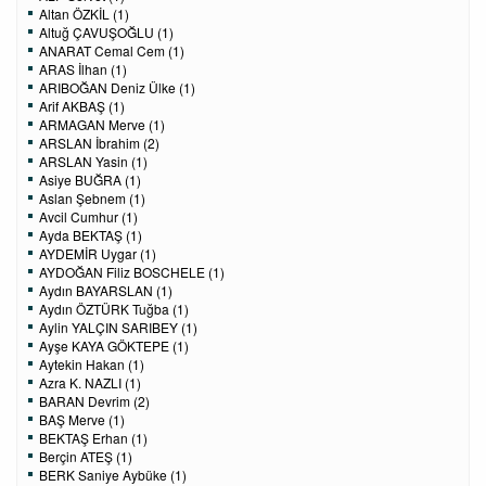
Altan ÖZKİL (1)
Altuğ ÇAVUŞOĞLU (1)
ANARAT Cemal Cem (1)
ARAS İlhan (1)
ARIBOĞAN Deniz Ülke (1)
Arif AKBAŞ (1)
ARMAGAN Merve (1)
ARSLAN İbrahim (2)
ARSLAN Yasin (1)
Asiye BUĞRA (1)
Aslan Şebnem (1)
Avcil Cumhur (1)
Ayda BEKTAŞ (1)
AYDEMİR Uygar (1)
AYDOĞAN Filiz BOSCHELE (1)
Aydın BAYARSLAN (1)
Aydın ÖZTÜRK Tuğba (1)
Aylin YALÇIN SARIBEY (1)
Ayşe KAYA GÖKTEPE (1)
Aytekin Hakan (1)
Azra K. NAZLI (1)
BARAN Devrim (2)
BAŞ Merve (1)
BEKTAŞ Erhan (1)
Berçin ATEŞ (1)
BERK Saniye Aybüke (1)