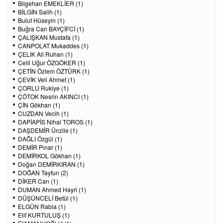
Bilgehan EMEKLİER (1)
BİLGİN Salih (1)
Bulut Hüseyin (1)
Buğra Can BAYÇİFCİ (1)
ÇALIŞKAN Mustafa (1)
CANPOLAT Mukaddes (1)
ÇELIK Ali Ruhan (1)
Celil Uğur ÖZGÖKER (1)
ÇETİN Özlem ÖZTÜRK (1)
ÇEVİK Veli Ahmet (1)
ÇORLU Rukiye (1)
ÇÖTOK Nesrin AKINCI (1)
ÇİN Gökhan (1)
CUZDAN Vecih (1)
DAPİAPİS Nihal TOROS (1)
DAŞDEMİR Ünzile (1)
DAĞLI Özgül (1)
DEMİR Pınar (1)
DEMİRKOL Gökhan (1)
Doğan DEMİRKIRAN (1)
DOĞAN Tayfun (2)
DİKER Can (1)
DUMAN Ahmed Hayri (1)
DÜŞÜNCELİ Betül (1)
ELGÜN Rabia (1)
Elif KURTULUŞ (1)