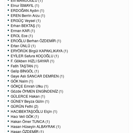
Elif MANUOĞLU (1)
Elnur İSMAYIL (1)
ERDOĞAN Aydın (1)
EREN Berrin Arzu (1)
ERGÜÇ Veysel (1)
Erhan BEKTAŞ (1)
Erman KAR (1)
EROL Ece (1)
EROĞLU Berhan ÖZDEMİR (1)
Ertan ÜNLÜ (1)
ERYÖRÜK Birgül KAPAKLIKAYA (1)
EYİLER Safura KOÇOĞLU (1)
F. Gökben HIZLI SAYAR (1)
Fatih TAŞTAN (1)
Galip BİNGÖL (1)
Gaye Aslı SANCAR DEMREN (1)
GÖK Naim (1)
GÖKÇE Emrah Utku (1)
Gözde ÖYMEN ENGİNDENİZ (1)
GÜLERCE Hakan (1)
GÜNEY Beyza Gülin (1)
GÜRÜN Fethi (2)
HACIBEKTAŞOĞLU Elçin (1)
Hacı Veli GÖK (1)
Hakan Ömer TUNCA (1)
Hasan Hüseyin ALBAYRAK (1)
Hasan ÖZDEMİR (1)