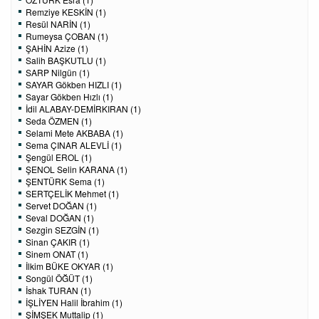
Remziye KESKİN (1)
Resül NARİN (1)
Rumeysa ÇOBAN (1)
ŞAHİN Azize (1)
Salih BAŞKUTLU (1)
SARP Nilgün (1)
SAYAR Gökben HIZLI (1)
Sayar Gökben Hızlı (1)
İdil ALABAY-DEMİRKIRAN (1)
Seda ÖZMEN (1)
Selami Mete AKBABA (1)
Sema ÇINAR ALEVLİ (1)
Şengül EROL (1)
ŞENOL Selin KARANA (1)
ŞENTÜRK Sema (1)
SERTÇELİK Mehmet (1)
Servet DOĞAN (1)
Seval DOĞAN (1)
Sezgin SEZGİN (1)
Sinan ÇAKIR (1)
Sinem ONAT (1)
İlkim BÜKE OKYAR (1)
Songül ÖĞÜT (1)
İshak TURAN (1)
İŞLİYEN Halil İbrahim (1)
ŞİMŞEK Muttalip (1)