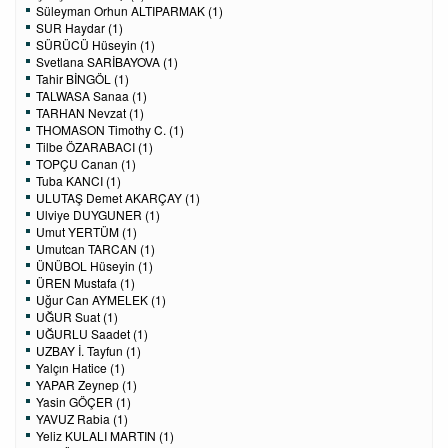
Süleyman Orhun ALTIPARMAK (1)
SUR Haydar (1)
SÜRÜCÜ Hüseyin (1)
Svetlana SARİBAYOVA (1)
Tahir BİNGÖL (1)
TALWASA Sanaa (1)
TARHAN Nevzat (1)
THOMASON Timothy C. (1)
Tilbe ÖZARABACI (1)
TOPÇU Canan (1)
Tuba KANCI (1)
ULUTAŞ Demet AKARÇAY (1)
Ulviye DUYGUNER (1)
Umut YERTÜM (1)
Umutcan TARCAN (1)
ÜNÜBOL Hüseyin (1)
ÜREN Mustafa (1)
Uğur Can AYMELEK (1)
UĞUR Suat (1)
UĞURLU Saadet (1)
UZBAY İ. Tayfun (1)
Yalçın Hatice (1)
YAPAR Zeynep (1)
Yasin GÖÇER (1)
YAVUZ Rabia (1)
Yeliz KULALI MARTIN (1)