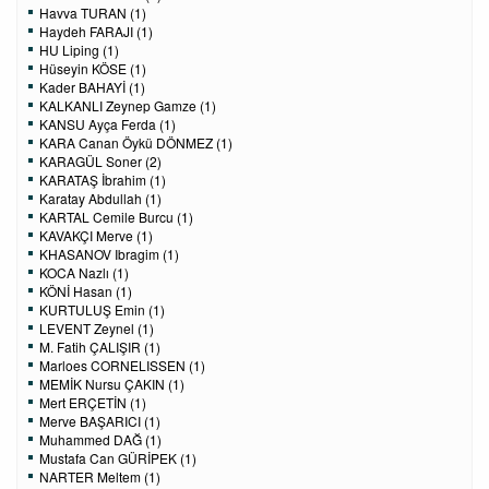
Havva TURAN (1)
Haydeh FARAJI (1)
HU Liping (1)
Hüseyin KÖSE (1)
Kader BAHAYİ (1)
KALKANLI Zeynep Gamze (1)
KANSU Ayça Ferda (1)
KARA Canan Öykü DÖNMEZ (1)
KARAGÜL Soner (2)
KARATAŞ İbrahim (1)
Karatay Abdullah (1)
KARTAL Cemile Burcu (1)
KAVAKÇI Merve (1)
KHASANOV Ibragim (1)
KOCA Nazlı (1)
KÖNİ Hasan (1)
KURTULUŞ Emin (1)
LEVENT Zeynel (1)
M. Fatih ÇALIŞIR (1)
Marloes CORNELISSEN (1)
MEMİK Nursu ÇAKIN (1)
Mert ERÇETİN (1)
Merve BAŞARICI (1)
Muhammed DAĞ (1)
Mustafa Can GÜRİPEK (1)
NARTER Meltem (1)