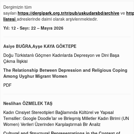
Dergimizin tüm
sayıları
https://dergipark.org.tr/tr/pub/uskudarsbd/archive
ve
htt
listesi
adreslerinde daimi olarak arşivlenmektedir.
Yıl: 12 - Sayı: 22 – Mayıs 2026
Asiye BUĞRA,Ayşe KAYA GÖKTEPE
Doğu Türkistanlı Göçmen Kadınlarda Depresyon ve Dini Başa
Çıkma İlişkisi
The Relationship Between Depression and Religious Coping
Among Uyghur Migrant Women
PDF
Neslihan ÖZMELEK TAŞ
Kadın Cinsiyet Stereotipleri Bağlamında Kültürel ve Yapısal
Temsiller: Google Doodle’lar ve Birleşmiş Milletler Kadın Birimi (UN
Women) Verileri Üzerinden Karşılaştırmalı Bir Analiz
Cultural and Structural Representations in the Context of