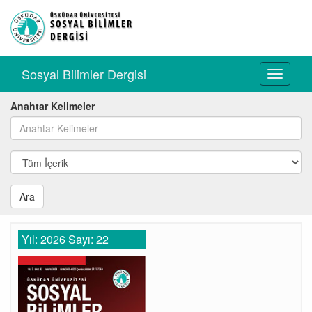
Sosyal Bilimler Dergisi
Toggle
navigati
Anahtar Kelimeler
Ara
Yıl: 2026 Sayı: 22