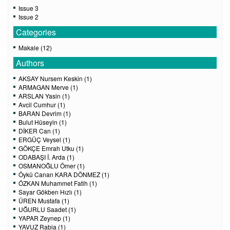
Issue 3
Issue 2
Categories
Makale (12)
Authors
AKSAY Nursem Keskin (1)
ARMAGAN Merve (1)
ARSLAN Yasin (1)
Avcil Cumhur (1)
BARAN Devrim (1)
Bulut Hüseyin (1)
DİKER Can (1)
ERGÜÇ Veysel (1)
GÖKÇE Emrah Utku (1)
ODABAŞI İ. Arda (1)
OSMANOĞLU Ömer (1)
Öykü Canan KARA DÖNMEZ (1)
ÖZKAN Muhammet Fatih (1)
Sayar Gökben Hızlı (1)
ÜREN Mustafa (1)
UĞURLU Saadet (1)
YAPAR Zeynep (1)
YAVUZ Rabia (1)