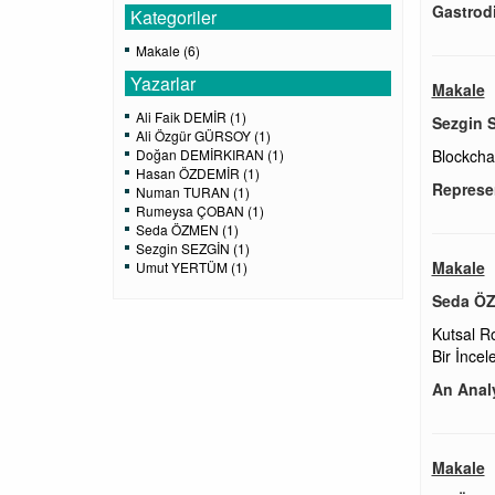
Gastrod
Kategoriler
Makale (6)
Yazarlar
Makale
Ali Faik DEMİR (1)
Sezgin 
Ali Özgür GÜRSOY (1)
Doğan DEMİRKIRAN (1)
Blockchai
Hasan ÖZDEMİR (1)
Represen
Numan TURAN (1)
Rumeysa ÇOBAN (1)
Seda ÖZMEN (1)
Sezgin SEZGİN (1)
Makale
Umut YERTÜM (1)
Seda Ö
Kutsal R
Bir İnce
An Analy
Makale