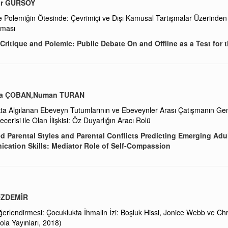
ür GÜRSOY
ve Polemiğin Ötesinde: Çevrimiçi ve Dışı Kamusal Tartışmalar Üzerinden B
nması
ritique and Polemic: Public Debate On and Offline as a Test for t
a ÇOBAN,Numan TURAN
ta Algılanan Ebeveyn Tutumlarının ve Ebeveynler Arası Çatışmanın Genç 
Becerisi ile Olan İlişkisi: Öz Duyarlığın Aracı Rolü
d Parental Styles and Parental Conflicts Predicting Emerging Adul
cation Skills: Mediator Role of Self-Compassion
ÖZDEMİR
ğerlendirmesi: Çocuklukta İhmalin İzi: Boşluk Hissi, Jonice Webb ve Ch
ola Yayınları, 2018)