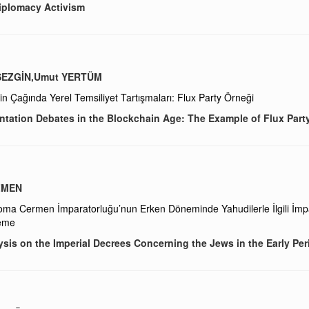
iplomacy Activism
SEZGİN,Umut YERTÜM
n Çağında Yerel Temsiliyet Tartışmaları: Flux Party Örneği
tation Debates in the Blockchain Age: The Example of Flux Part
ZMEN
oma Cermen İmparatorluğu’nun Erken Döneminde Yahudilerle İlgili İmp
leme
sis on the Imperial Decrees Concerning the Jews in the Early Pe