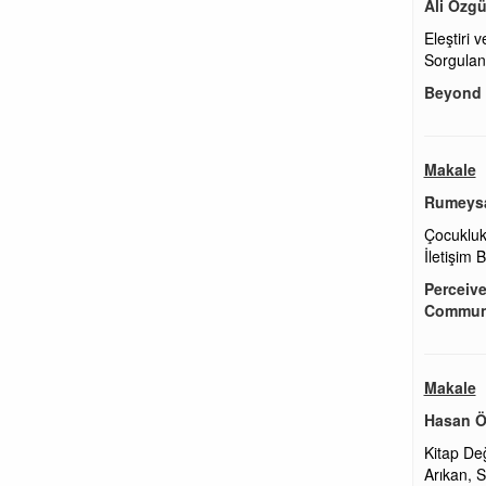
Ali Özg
Eleştiri 
Sorgula
Beyond C
Makale
Rumeys
Çocukluk
İletişim 
Perceive
Communi
Makale
Hasan 
Kitap De
Arıkan, S