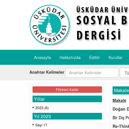
Anasayfa
Hakkımızda
Editör
Kurullar
Anahtar Kelimeler
Filtreleri Kaldır
Makale
Yıllar
Makale
2023 (6)
Doğan D
Yıl 2023
Bir Dış P
Sayı 17
Re-Think