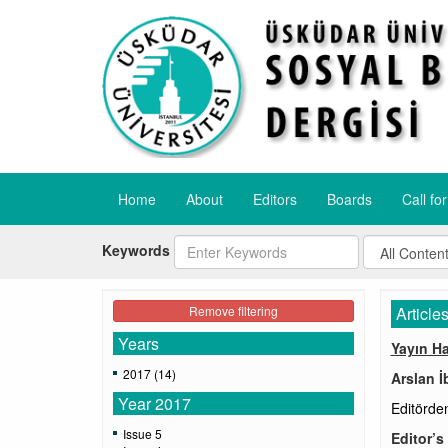
Home
About
Editors
Boards
Call fo
Keywords
Remove filtering
Article
Years
Yayın H
2017 (14)
Arslan İ
Year 2017
Editörde
Issue 5
Editor’s