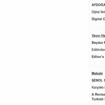
AYDOĞA
Dijital İ
Digital
Yayın H
Baydur 
Editörde
Editor’s
Makale
ŞENOL 
Karşılıkl
A Revise
Turkish 