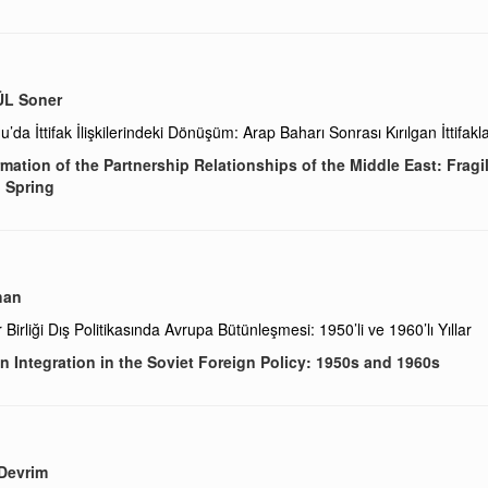
L Soner
’da İttifak İlişkilerindeki Dönüşüm: Arap Baharı Sonrası Kırılgan İttifakl
mation of the Partnership Relationships of the Middle East: Fragi
 Spring
han
 Birliği Dış Politikasında Avrupa Bütünleşmesi: 1950’li ve 1960’lı Yıllar
 Integration in the Soviet Foreign Policy: 1950s and 1960s
Devrim