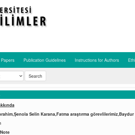
r Papers
Publication Guidelines
​Instructions for Authors
​Eth
Search
s
akkında
brahim,Şenola Selin Karana,Fatma araştırma görevlilerimiz,Baydur
n
 Note