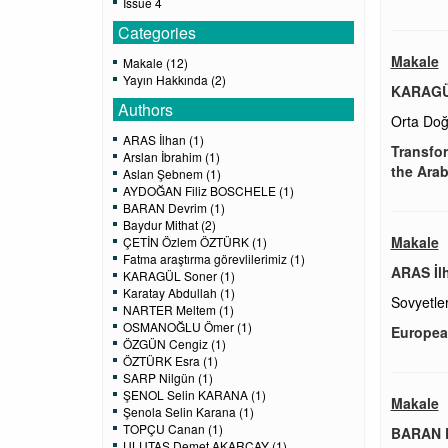
Issue 4
Categories
Makale
Makale (12)
Yayın Hakkında (2)
KARAGÜ
Authors
Orta Doğu
ARAS İlhan (1)
Transfor
Arslan İbrahim (1)
the Arab
Aslan Şebnem (1)
AYDOĞAN Filiz BOSCHELE (1)
BARAN Devrim (1)
Baydur Mithat (2)
Makale
ÇETİN Özlem ÖZTÜRK (1)
Fatma araştırma görevlilerimiz (1)
ARAS İl
KARAGÜL Soner (1)
Karatay Abdullah (1)
Sovyetler
NARTER Meltem (1)
OSMANOĞLU Ömer (1)
European
ÖZGÜN Cengiz (1)
ÖZTÜRK Esra (1)
SARP Nilgün (1)
ŞENOL Selin KARANA (1)
Makale
Şenola Selin Karana (1)
TOPÇU Canan (1)
BARAN 
ULUTAŞ Demet AKARÇAY (1)