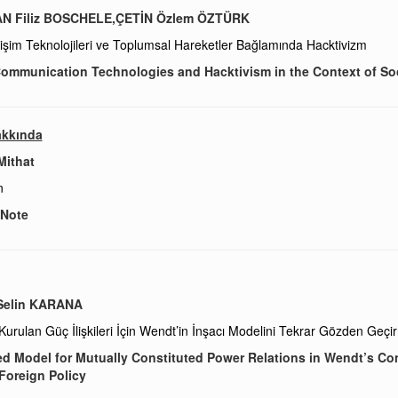
N Filiz BOSCHELE,ÇETİN Özlem ÖZTÜRK
letişim Teknolojileri ve Toplumsal Hareketler Bağlamında Hacktivizm
 Communication Technologies and Hacktivism in the Context of S
akkında
Mithat
n
 Note
Selin KARANA
ı Kurulan Güç İlişkileri İçin Wendt’in İnşacı Modelini Tekrar Gözden Geçi
d Model for Mutually Constituted Power Relations in Wendt’s Co
Foreign Policy