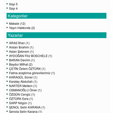
Sayı 5
Sayı 4
Kategoriler
Makale (12)
Yayın Hakkında (2)
Yazarlar
ARAS İlhan (1)
Arslan İbrahim (1)
Aslan Şebnem (1)
AYDOĞAN Filiz BOSCHELE (1)
BARAN Devrim (1)
Baydur Mithat (2)
ÇETİN Özlem ÖZTÜRK (1)
Fatma araştırma görevlilerimiz (1)
KARAGÜL Soner (1)
Karatay Abdullah (1)
NARTER Meltem (1)
OSMANOĞLU Ömer (1)
ÖZGÜN Cengiz (1)
ÖZTÜRK Esra (1)
SARP Nilgün (1)
ŞENOL Selin KARANA (1)
Şenola Selin Karana (1)