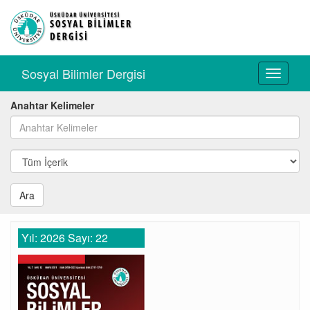
Sosyal Bilimler Dergisi
Toggle
navigati
Anahtar Kelimeler
Ara
Yıl: 2026 Sayı: 22