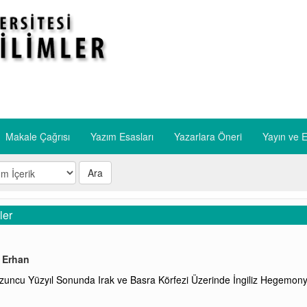
Makale Çağrısı
Yazım Esasları
​Yazarlara Öneri
​Yayın ve E
Ara
ler
 Erhan
uncu Yüzyıl Sonunda Irak ve Basra Körfezi Üzerinde İngiliz Hegemonya