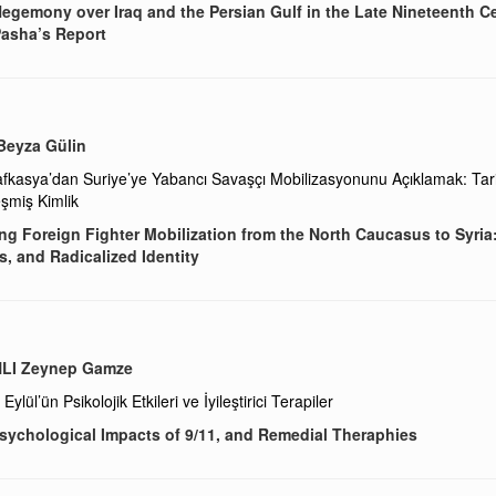
Hegemony over Iraq and the Persian Gulf in the Late Nineteenth C
Pasha’s Report
eyza Gülin
fkasya’dan Suriye’ye Yabancı Savaşçı Mobilizasyonunu Açıklamak: Tari
eşmiş Kimlik
ng Foreign Fighter Mobilization from the North Caucasus to Syria:
, and Radicalized Identity
LI Zeynep Gamze
Eylül’ün Psikolojik Etkileri ve İyileştirici Terapiler
Psychological Impacts of 9/11, and Remedial Theraphies