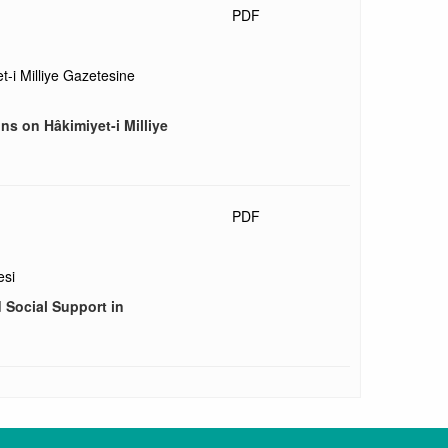
PDF
i Milliye Gazetesine
ns on Hâkimiyet-i Milliye
PDF
esi
 Social Support in