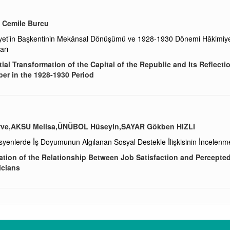
Cemile Burcu
et’in Başkentinin Mekânsal Dönüşümü ve 1928-1930 Dönemi Hâkimiyet-
arı
ial Transformation of the Capital of the Republic and Its Reflectio
er in the 1928-1930 Period
ve,AKSU Melisa,ÜNÜBOL Hüseyin,SAYAR Gökben HIZLI
yenlerde İş Doyumunun Algılanan Sosyal Destekle İlişkisinin İncelenm
ation of the Relationship Between Job Satisfaction and Percepted
cians