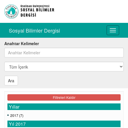
Sosyal Bilimler Dergisi
Toggle
navigati
Anahtar Kelimeler
Ara
Filtreleri Kaldır
Yıllar
2017 (7)
Yıl 2017