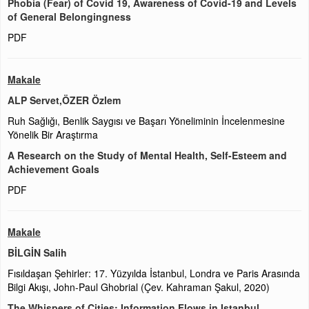
Phobia (Fear) of Covid 19, Awareness of Covid-19 and Levels
of General Belongingness
PDF
Makale
ALP Servet,ÖZER Özlem
Ruh Sağlığı, Benlik Saygısı ve Başarı Yöneliminin İncelenmesine
Yönelik Bir Araştırma
A Research on the Study of Mental Health, Self-Esteem and
Achievement Goals
PDF
Makale
BİLGİN Salih
Fısıldaşan Şehirler: 17. Yüzyılda İstanbul, Londra ve Paris Arasında
Bilgi Akışı, John-Paul Ghobrial (Çev. Kahraman Şakul, 2020)
The Whispers of Cities: Information Flows in Istanbul,