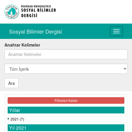
Sosyal Bilimler Dergisi
Toggle
navigati
Anahtar Kelimeler
Ara
Filtreleri Kaldır
Yıllar
2021 (7)
Yıl 2021