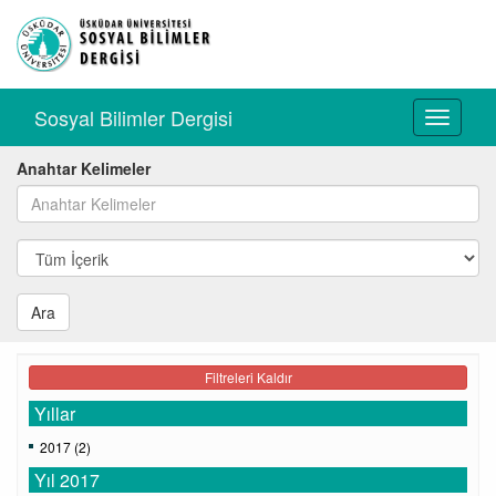
Sosyal Bilimler Dergisi
Toggle
navigati
Anahtar Kelimeler
Ara
Filtreleri Kaldır
Yıllar
2017 (2)
Yıl 2017