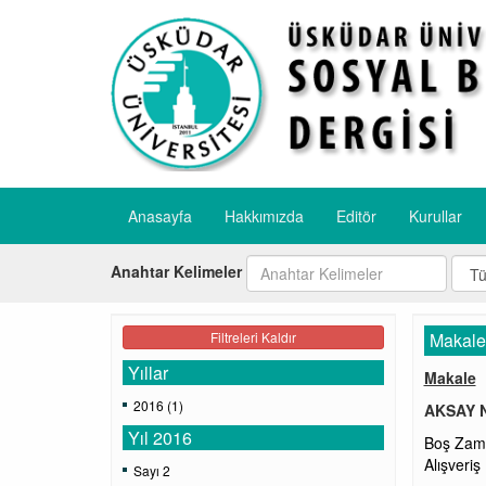
Anasayfa
Hakkımızda
Editör
Kurullar
Anahtar Kelimeler
Filtreleri Kaldır
Makale
Yıllar
Makale
2016 (1)
AKSAY N
Yıl 2016
Boş Zama
Alışveriş
Sayı 2