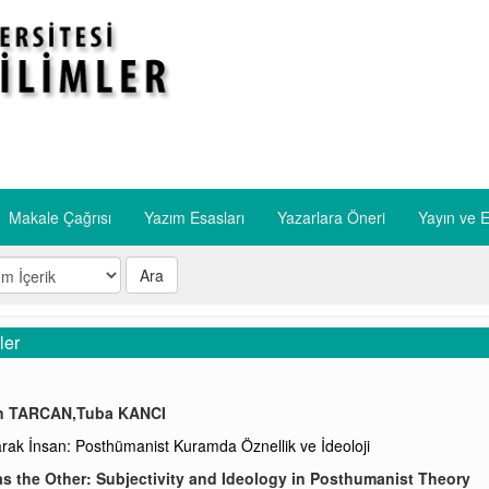
Makale Çağrısı
Yazım Esasları
​Yazarlara Öneri
​Yayın ve E
Ara
ler
n TARCAN,Tuba KANCI
arak İnsan: Posthümanist Kuramda Öznellik ve İdeoloji
 the Other: Subjectivity and Ideology in Posthumanist Theory