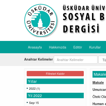
Anasayfa
Hakkımızda
Editör
Kurullar
Anahtar Kelimeler
Filtreleri Kaldır
Makale
Yıllar
Makale
2022 (1)
Umutca
Yıl 2022
Öteki Ol
Sayı 15
Human as