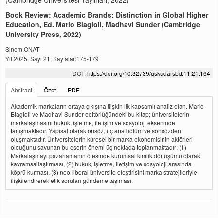
(Cambridge Üniversitesi Yayınları, 2022)
Book Review: Academic Brands: Distinction in Global Higher
Education, Ed. Mario Biagioli, Madhavi Sunder (Cambridge
University Press, 2022)
Sinem ONAT
Yıl 2025, Sayı 21, Sayfalar:175-179
DOI :
https://doi.org/10.32739/uskudarsbd.11.21.164
Abstract
Özet
PDF
Akademik markaların ortaya çıkışına ilişkin ilk kapsamlı analiz olan, Mario
Biagioli ve Madhavi Sunder editörlüğündeki bu kitap; üniversitelerin
markalaşmasını hukuk, işletme, iletişim ve sosyoloji ekseninde
tartışmaktadır. Yapısal olarak önsöz, üç ana bölüm ve sonsözden
oluşmaktadır. Üniversitelerin küresel bir marka ekonomisinin aktörleri
olduğunu savunan bu eserin önemi üç noktada toplanmaktadır: (1)
Markalaşmayı pazarlamanın ötesinde kurumsal kimlik dönüşümü olarak
kavramsallaştırması, (2) hukuk, işletme, iletişim ve sosyoloji arasında
köprü kurması, (3) neo-liberal üniversite eleştirisini marka stratejileriyle
ilişkilendirerek etik soruları gündeme taşıması.