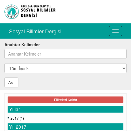
Sosyal Bilimler Dergisi
Toggle
navigati
Anahtar Kelimeler
Ara
Filtreleri Kaldır
Yıllar
2017 (1)
Yıl 2017