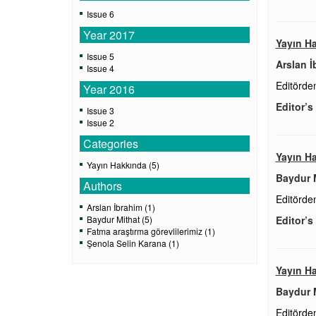
Issue 6
Year 2017
Yayın H
Issue 5
Arslan İ
Issue 4
Editörde
Year 2016
Editor’s
Issue 3
Issue 2
Categories
Yayın H
Yayın Hakkında (5)
Baydur 
Authors
Editörde
Arslan İbrahim (1)
Baydur Mithat (5)
Editor’s
Fatma araştırma görevlilerimiz (1)
Şenola Selin Karana (1)
Yayın H
Baydur 
Editörde