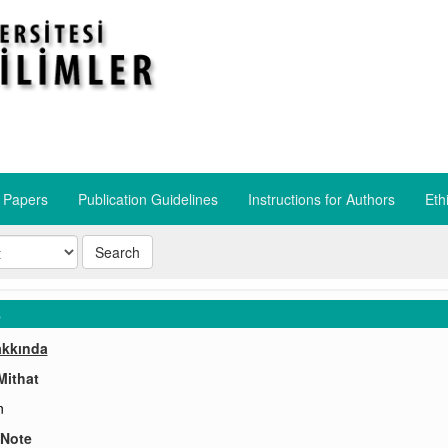
r Papers
Publication Guidelines
​Instructions for Authors
​Eth
Search
s
akkında
Mithat
n
 Note