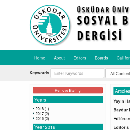
Home
About
Editors
Boards
Call fo
Keywords
Remove filtering
Article
Years
Yayın H
2018 (1)
Baydur 
2017 (2)
Editörde
2016 (2)
Year 2018
Editor’s