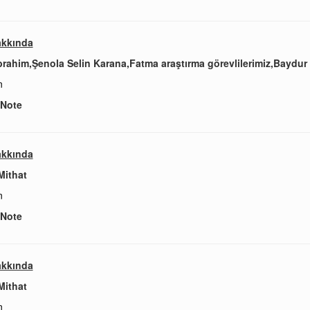
akkında
brahim,Şenola Selin Karana,Fatma araştırma görevlilerimiz,Baydur
n
 Note
akkında
Mithat
n
 Note
akkında
Mithat
n