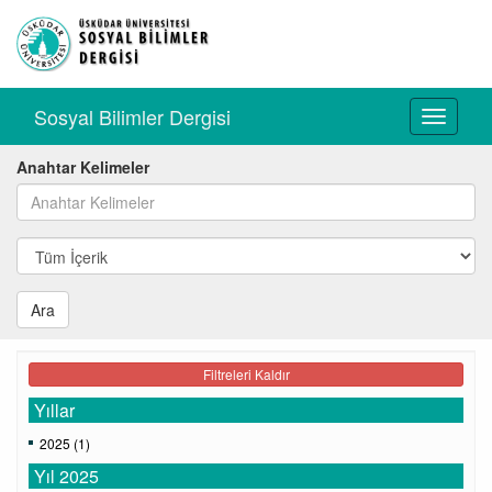
Sosyal Bilimler Dergisi
Toggle
navigati
Anahtar Kelimeler
Ara
Filtreleri Kaldır
Yıllar
2025 (1)
Yıl 2025