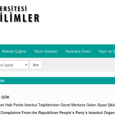
Makale Çağrısı
Yazım Esasları
​Yazarlara Öneri
​Yayın ve E
Ara
ler
li GÖK
et Halk Partisi İstanbul Teşkilatından Genel Merkeze Gelen Siyasi Şikâ
l Complaints From the Republican People’s Party’s Istanbul Organi