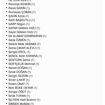
Remziye KESKİN (1)
Resül NARİN (1)
Rumeysa ÇOBAN (1)
ŞAHİN Azize (1)
Salih BAŞKUTLU (1)
SARP Nilgün (1)
SAYAR Gökben HIZLI (1)
Sayar Gökben Hızlı (1)
İdil ALABAY-DEMİRKIRAN (1)
Seda ÖZMEN (1)
Selami Mete AKBABA (1)
Sema ÇINAR ALEVLİ (1)
Şengül EROL (1)
ŞENOL Selin KARANA (1)
ŞENTÜRK Sema (1)
SERTÇELİK Mehmet (1)
Servet DOĞAN (1)
Seval DOĞAN (1)
Sezgin SEZGİN (1)
Sinan ÇAKIR (1)
Sinem ONAT (1)
İlkim BÜKE OKYAR (1)
Songül ÖĞÜT (1)
İshak TURAN (1)
İŞLİYEN Halil İbrahim (1)
ŞİMŞEK Muttalip (1)