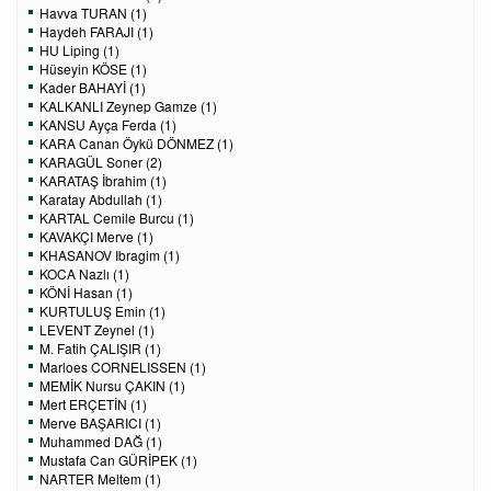
Havva TURAN (1)
Haydeh FARAJI (1)
HU Liping (1)
Hüseyin KÖSE (1)
Kader BAHAYİ (1)
KALKANLI Zeynep Gamze (1)
KANSU Ayça Ferda (1)
KARA Canan Öykü DÖNMEZ (1)
KARAGÜL Soner (2)
KARATAŞ İbrahim (1)
Karatay Abdullah (1)
KARTAL Cemile Burcu (1)
KAVAKÇI Merve (1)
KHASANOV Ibragim (1)
KOCA Nazlı (1)
KÖNİ Hasan (1)
KURTULUŞ Emin (1)
LEVENT Zeynel (1)
M. Fatih ÇALIŞIR (1)
Marloes CORNELISSEN (1)
MEMİK Nursu ÇAKIN (1)
Mert ERÇETİN (1)
Merve BAŞARICI (1)
Muhammed DAĞ (1)
Mustafa Can GÜRİPEK (1)
NARTER Meltem (1)