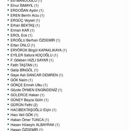
Elif MANUOĞLU (1)
Elnur İSMAYIL (1)
ERDOĞAN Aydın (1)
EREN Berrin Arzu (1)
ERGÜÇ Veysel (1)
Erhan BEKTAŞ (1)
Erman KAR (1)
EROL Ece (1)
EROĞLU Berhan ÖZDEMİR (1)
Ertan ÜNLÜ (1)
ERYÖRÜK Birgül KAPAKLIKAYA (1)
EYİLER Safura KOÇOĞLU (1)
F. Gökben HIZLI SAYAR (1)
Fatih TAŞTAN (1)
Galip BİNGÖL (1)
Gaye Aslı SANCAR DEMREN (1)
GÖK Naim (1)
GÖKÇE Emrah Utku (1)
Gözde ÖYMEN ENGİNDENİZ (1)
GÜLERCE Hakan (1)
GÜNEY Beyza Gülin (1)
GÜRÜN Fethi (2)
HACIBEKTAŞOĞLU Elçin (1)
Hacı Veli GÖK (1)
Hakan Ömer TUNCA (1)
Hasan Hüseyin ALBAYRAK (1)
Hasan ÖZDEMİR (1)