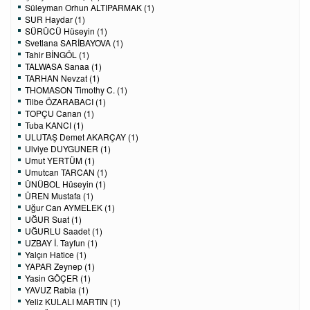
Süleyman Orhun ALTIPARMAK (1)
SUR Haydar (1)
SÜRÜCÜ Hüseyin (1)
Svetlana SARİBAYOVA (1)
Tahir BİNGÖL (1)
TALWASA Sanaa (1)
TARHAN Nevzat (1)
THOMASON Timothy C. (1)
Tilbe ÖZARABACI (1)
TOPÇU Canan (1)
Tuba KANCI (1)
ULUTAŞ Demet AKARÇAY (1)
Ulviye DUYGUNER (1)
Umut YERTÜM (1)
Umutcan TARCAN (1)
ÜNÜBOL Hüseyin (1)
ÜREN Mustafa (1)
Uğur Can AYMELEK (1)
UĞUR Suat (1)
UĞURLU Saadet (1)
UZBAY İ. Tayfun (1)
Yalçın Hatice (1)
YAPAR Zeynep (1)
Yasin GÖÇER (1)
YAVUZ Rabia (1)
Yeliz KULALI MARTIN (1)