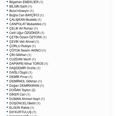
Bilgehan EMEKLİER (1)
BİLGİN Salih (1)
Bulut Hüseyin (1)
Buğra Can BAYÇİFCİ (1)
ÇALIŞKAN Mustafa (1)
CANPOLAT Mukaddes (1)
ÇELIK Ali Ruhan (1)
Celil Uğur ÖZGÖKER (1)
ÇETİN Özlem ÖZTÜRK (1)
ÇEVİK Veli Ahmet (1)
ÇORLU Rukiye (1)
ÇÖTOK Nesrin AKINCI (1)
ÇİN Gökhan (1)
CUZDAN Vecih (1)
DAPİAPİS Nihal TOROS (1)
DAŞDEMİR Ünzile (1)
DAĞLI Özgül (1)
DEMİR Pınar (1)
DEMİRKOL Gökhan (1)
Doğan DEMİRKIRAN (1)
DOĞAN Tayfun (2)
DİKER Can (1)
DUMAN Ahmed Hayri (1)
DÜŞÜNCELİ Betül (1)
ELGÜN Rabia (1)
Elif KURTULUŞ (1)