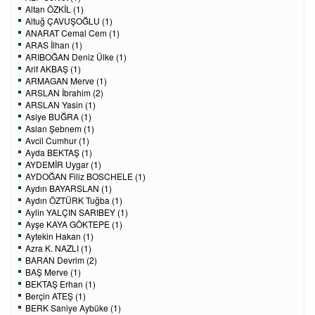
Altan ÖZKİL (1)
Altuğ ÇAVUŞOĞLU (1)
ANARAT Cemal Cem (1)
ARAS İlhan (1)
ARIBOĞAN Deniz Ülke (1)
Arif AKBAŞ (1)
ARMAGAN Merve (1)
ARSLAN İbrahim (2)
ARSLAN Yasin (1)
Asiye BUĞRA (1)
Aslan Şebnem (1)
Avcil Cumhur (1)
Ayda BEKTAŞ (1)
AYDEMİR Uygar (1)
AYDOĞAN Filiz BOSCHELE (1)
Aydın BAYARSLAN (1)
Aydın ÖZTÜRK Tuğba (1)
Aylin YALÇIN SARIBEY (1)
Ayşe KAYA GÖKTEPE (1)
Aytekin Hakan (1)
Azra K. NAZLI (1)
BARAN Devrim (2)
BAŞ Merve (1)
BEKTAŞ Erhan (1)
Berçin ATEŞ (1)
BERK Saniye Aybüke (1)