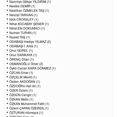
Nazmiye Gökçe YILDIRIM (1)
Nesibe DEMİR (1)
Neslihan ÖZMELEK TAŞ (1)
Nevzat TARHAN (1)
Nick CROSSLEY (1)
Nihal KOCABAY ŞENER (1)
Nihat Efe DOKUMACI (1)
Numan TURAN (1)
Nusret TAŞ (1)
ODABAŞI Hadiye YILMAZ (2)
ODABAŞI İ. Arda (1)
Onur GÜREL (1)
Onur SARIKAYA (1)
ÖRENÇ Dilan (1)
OSMANOĞLU Ömer (2)
Öykü Canan KARA DÖNMEZ (1)
ÖZCAN Emel (1)
ÖZÇELİK Mevlit (1)
Özden AKDOĞAN (1)
ÖZDOĞRU Asil Ali (1)
ÖZER Özlem (1)
ÖZGÜN Cengiz (1)
ÖZKAN Metin (1)
ÖZKAN Muhammet Fatih (1)
Özlem ÇAPAN ÖZEREN (1)
ÖZTURAN Hümeyra (1)
ÖZTÜRK Esra (1)